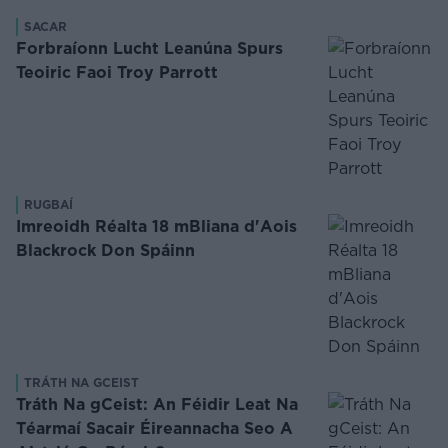
SACAR
Forbraíonn Lucht Leanúna Spurs
Teoiric Faoi Troy Parrott
RUGBAÍ
Imreoidh Réalta 18 mBliana d'Aois
Blackrock Don Spáinn
TRÁTH NA GCEIST
Tráth Na gCeist: An Féidir Leat Na
Téarmaí Sacair Éireannacha Seo A