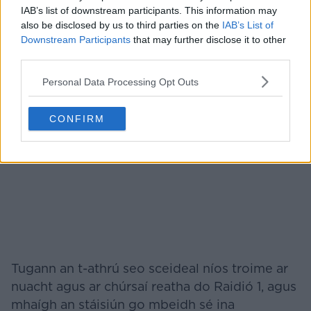
IAB’s list of downstream participants. This information may
bliana sa sliotán sin, agus tá cláir chainte sínte
also be disclosed by us to third parties on the
IAB’s List of
curtha ina áit.
Downstream Participants
that may further disclose it to other
third parties.
FÓGRA
Personal Data Processing Opt Outs
CONFIRM
Tugann an t-athrú seo sceideal níos troime ar
nuacht agus ar chúrsaí reatha do Raidió 1, agus
mhaígh an stáisiún go mbeidh sé ina