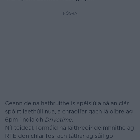
FÓGRA
Ceann de na hathruithe is spéisiúla ná an clár
spóirt laethúil nua, a chraolfar gach lá oibre ag
6pm i ndiaidh
Drivetime
.
Níl teideal, formáid ná láithreoir deimhnithe ag
RTÉ don chlár fós, ach táthar ag súil go