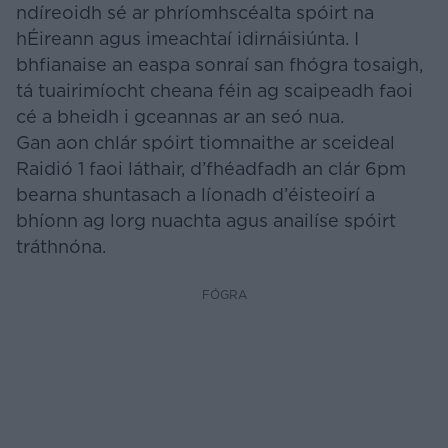
ndíreoidh sé ar phríomhscéalta spóirt na
hÉireann agus imeachtaí idirnáisiúnta. I
bhfianaise an easpa sonraí san fhógra tosaigh,
tá tuairimíocht cheana féin ag scaipeadh faoi
cé a bheidh i gceannas ar an seó nua.
Gan aon chlár spóirt tiomnaithe ar sceideal
Raidió 1 faoi láthair, d’fhéadfadh an clár 6pm
bearna shuntasach a líonadh d’éisteoirí a
bhíonn ag lorg nuachta agus anailíse spóirt
tráthnóna.
FÓGRA