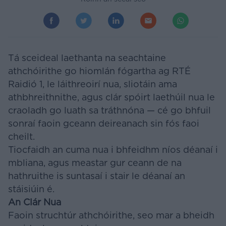
Tá sceideal laethanta na seachtaine
athchóirithe go hiomlán fógartha ag RTÉ
Raidió 1, le láithreoirí nua, sliotáin ama
athbhreithnithe, agus clár spóirt laethúil nua le
craoladh go luath sa tráthnóna — cé go bhfuil
sonraí faoin gceann deireanach sin fós faoi
cheilt.
Tiocfaidh an cuma nua i bhfeidhm níos déanaí i
mbliana, agus meastar gur ceann de na
hathruithe is suntasaí i stair le déanaí an
stáisiúin é.
An Clár Nua
Faoin struchtúr athchóirithe, seo mar a bheidh