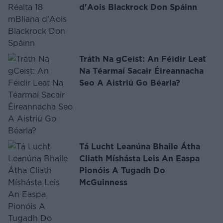
d'Aois Blackrock Don Spáinn
Tráth Na gCeist: An Féidir Leat
Na Téarmaí Sacair Éireannacha
Seo A Aistriú Go Béarla?
Tá Lucht Leanúna Bhaile Átha
Cliath Míshásta Leis An Easpa
Pionóis A Tugadh Do
McGuinness