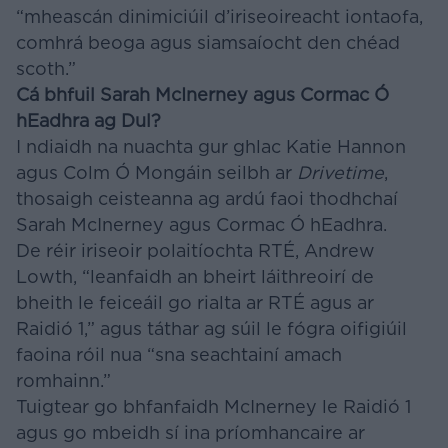
“mheascán dinimiciúil d’iriseoireacht iontaofa,
comhrá beoga agus siamsaíocht den chéad
scoth.”
Cá bhfuil Sarah McInerney agus Cormac Ó
hEadhra ag Dul?
I ndiaidh na nuachta gur ghlac Katie Hannon
agus Colm Ó Mongáin seilbh ar
Drivetime
,
thosaigh ceisteanna ag ardú faoi thodhchaí
Sarah McInerney agus Cormac Ó hEadhra.
De réir iriseoir polaitíochta RTÉ, Andrew
Lowth, “leanfaidh an bheirt láithreoirí de
bheith le feiceáil go rialta ar RTÉ agus ar
Raidió 1,” agus táthar ag súil le fógra oifigiúil
faoina róil nua “sna seachtainí amach
romhainn.”
Tuigtear go bhfanfaidh McInerney le Raidió 1
agus go mbeidh sí ina príomhancaire ar