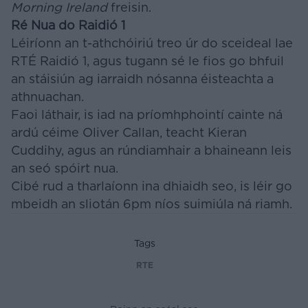
Morning Ireland
freisin.
Ré Nua do Raidió 1
Léiríonn an t-athchóiriú treo úr do sceideal lae
RTÉ Raidió 1, agus tugann sé le fios go bhfuil
an stáisiún ag iarraidh nósanna éisteachta a
athnuachan.
Faoi láthair, is iad na príomhphointí cainte ná
ardú céime Oliver Callan, teacht Kieran
Cuddihy, agus an rúndiamhair a bhaineann leis
an seó spóirt nua.
Cibé rud a tharlaíonn ina dhiaidh seo, is léir go
mbeidh an sliotán 6pm níos suimiúla ná riamh.
Tags
RTE