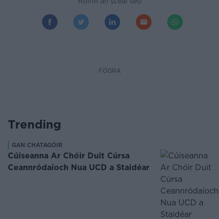
Roinn an scéal seo
FÓGRA
Trending
GAN CHATAGÓIR
Cúiseanna Ar Chóir Duit Cúrsa
Ceannródaíoch Nua UCD a Staidéar