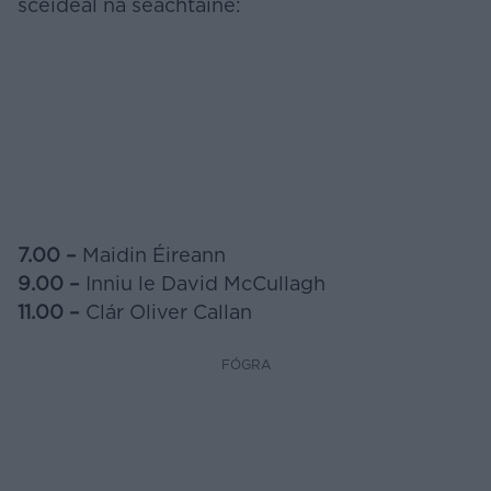
sceideal na seachtaine:
7.00 –
Maidin Éireann
9.00 –
Inniu le David McCullagh
11.00 –
Clár Oliver Callan
FÓGRA