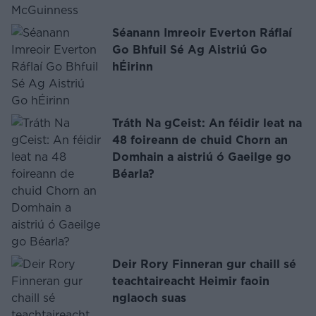
Séanann Imreoir Everton Ráflaí
Go Bhfuil Sé Ag Aistriú Go
hÉirinn
Tráth Na gCeist: An féidir leat na
48 foireann de chuid Chorn an
Domhain a aistriú ó Gaeilge go
Béarla?
Deir Rory Finneran gur chaill sé
teachtaireacht Heimir faoin
nglaoch suas