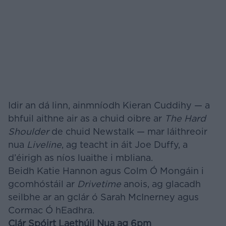
Idir an dá linn, ainmníodh Kieran Cuddihy — a
bhfuil aithne air as a chuid oibre ar
The Hard
Shoulder
de chuid Newstalk — mar láithreoir
nua
Liveline
, ag teacht in áit Joe Duffy, a
d’éirigh as níos luaithe i mbliana.
Beidh Katie Hannon agus Colm Ó Mongáin i
gcomhóstáil ar
Drivetime
anois, ag glacadh
seilbhe ar an gclár ó Sarah McInerney agus
Cormac Ó hEadhra.
Clár Spóirt Laethúil Nua ag 6pm