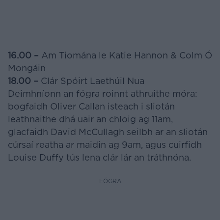
16.00 –
Am Tiomána le Katie Hannon & Colm Ó
Mongáin
18.00 –
Clár Spóirt Laethúil Nua
Deimhníonn an fógra roinnt athruithe móra:
bogfaidh Oliver Callan isteach i sliotán
leathnaithe dhá uair an chloig ag 11am,
glacfaidh David McCullagh seilbh ar an sliotán
cúrsaí reatha ar maidin ag 9am, agus cuirfidh
Louise Duffy tús lena clár lár an tráthnóna.
FÓGRA