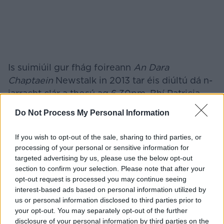
Is suimiúil gur fhág foireann
An Dara
Chaptaein
Newstalk in 2013 tar éis diúltú dá n-
iarracht clár a thosú ag 6.30pm. Bhí Patricia
Monaghan, ceann raidió RTÉ ag an am, i
Do Not Process My Personal Information
Newstalk ag an am sin agus chabhraigh sí le
formáid chainte spóirt a thabhairt isteach don
If you wish to opt-out of the sale, sharing to third parties, or
lucht éisteachta taistil.
processing of your personal or sensitive information for
Ray D’Arcy agus an “Golden Hour” Curtha ar
targeted advertising by us, please use the below opt-out
section to confirm your selection. Please note that after your
Ceal
opt-out request is processed you may continue seeing
Mar chuid den athchóiriú, tá deireadh curtha le
interest-based ads based on personal information utilized by
clár tráthnóna Ray D’Arcy agus leis an mhír
us or personal information disclosed to third parties prior to
cheoil lár lae, an “Golden Hour”. Cuireann
your opt-out. You may separately opt-out of the further
disclosure of your personal information by third parties on the
imeacht D’Arcy deireadh lena thréimhse 11