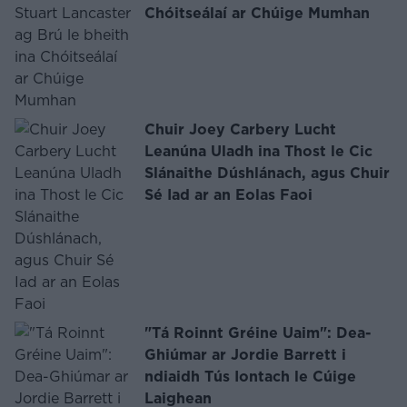
Chóitseálaí ar Chúige Mumhan
Chuir Joey Carbery Lucht
Leanúna Uladh ina Thost le Cic
Slánaithe Dúshlánach, agus Chuir
Sé Iad ar an Eolas Faoi
"Tá Roinnt Gréine Uaim": Dea-
Ghiúmar ar Jordie Barrett i
ndiaidh Tús Iontach le Cúige
Laighean