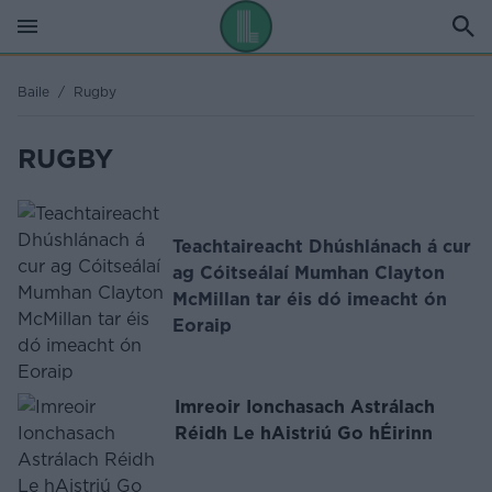
Baile
/
Rugby
RUGBY
Teachtaireacht Dhúshlánach á cur
ag Cóitseálaí Mumhan Clayton
McMillan tar éis dó imeacht ón
Eoraip
Imreoir Ionchasach Astrálach
Réidh Le hAistriú Go hÉirinn