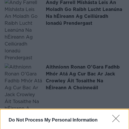
Andy Farrell Míshásta Leis An
Moladh Go Raibh Lucht Leanúna
Na hÉireann Ag Ceiliúradh
Ionadú Prendergast
Aithníonn Ronan O'Gara Fadhb
Mhór Atá Ag Cur Bac Ar Jack
Crowley Áit Tosaithe Na
hÉireann A Choinneáil
Do Not Process My Personal Information
Níor sheachain Rory Best