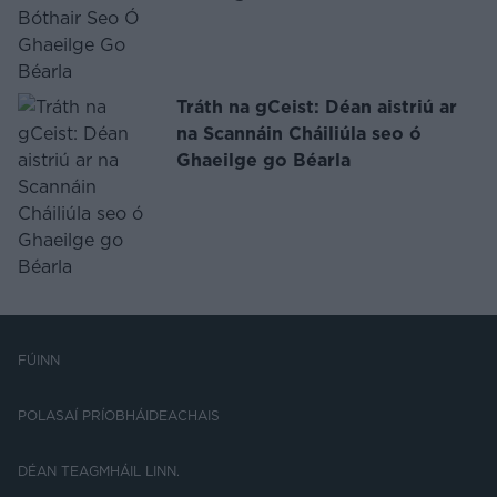
Tráth na gCeist: Déan aistriú ar
na Scannáin Cháiliúla seo ó
Ghaeilge go Béarla
FÚINN
POLASAÍ PRÍOBHÁIDEACHAIS
DÉAN TEAGMHÁIL LINN.