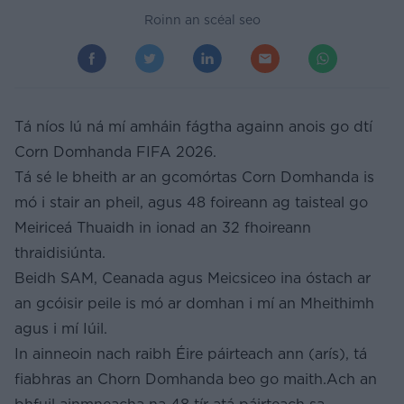
Roinn an scéal seo
Tá níos lú ná mí amháin fágtha againn anois go dtí
Corn Domhanda FIFA 2026.
Tá sé le bheith ar an gcomórtas Corn Domhanda is
mó i stair an pheil, agus 48 foireann ag taisteal go
Meiriceá Thuaidh in ionad an 32 fhoireann
thraidisiúnta.
Beidh SAM, Ceanada agus Meicsiceo ina óstach ar
an gcóisir peile is mó ar domhan i mí an Mheithimh
agus i mí Iúil.
In ainneoin nach raibh Éire páirteach ann (arís), tá
fiabhras an Chorn Domhanda beo go maith.Ach an