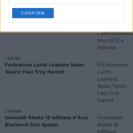
GAN CHATAGÓIR
Cúiseanna Ar Chóir Duit Cúrsa
CONFIRM
Ceannródaíoch Nua UCD a Staidéar
SACAR
Forbraíonn Lucht Leanúna Spurs
Teoiric Faoi Troy Parrott
RUGBAÍ
Imreoidh Réalta 18 mBliana d'Aois
Blackrock Don Spáinn