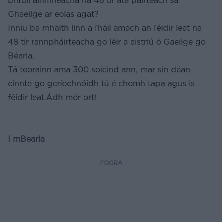
bhfuil ainmneacha na 48 tír atá páirteach sa
Ghaeilge ar eolas agat?
Inniu ba mhaith linn a fháil amach an féidir leat na
48 tír rannpháirteacha go léir a aistriú ó Gaeilge go
Béarla.
Tá teorainn ama 300 soicind ann, mar sin déan
cinnte go gcríochnóidh tú é chomh tapa agus is
féidir leat.Ádh mór ort!
I mBearla
FÓGRA