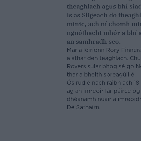
theaghlach agus bhí siad
Is as Sligeach do theag
minic, ach ní chomh min
ngnóthacht mhór a bhí a
an samhradh seo.
Mar a léiríonn Rory Finnera
a athar den teaghlach. Chu
Rovers sular bhog sé go Ne
thar a bheith spreagúil é.
Ós rud é nach raibh ach 18
ag an imreoir lár páirce óg
dhéanamh nuair a imreoidh
Dé Sathairn.