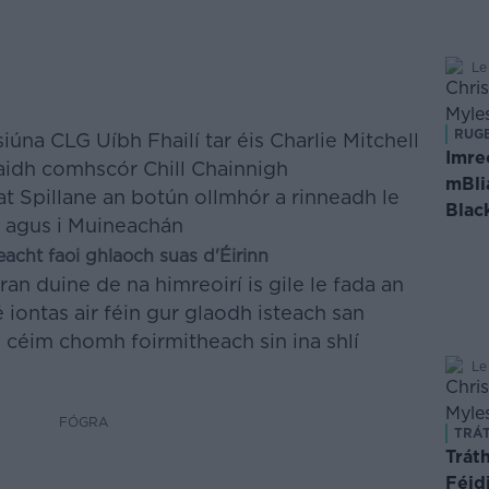
Le
RUG
siúna CLG Uíbh Fhailí tar éis Charlie Mitchell
Imre
iaidh comhscór Chill Chainnigh
mBli
t Spillane an botún ollmhór a rinneadh le
Blac
th agus i Muineachán
eacht faoi ghlaoch suas d'Éirinn
an duine de na himreoirí is gile le fada an
sé iontas air féin gur glaodh isteach san
 céim chomh foirmitheach sin ina shlí
Le
FÓGRA
TRÁT
Trát
Féid