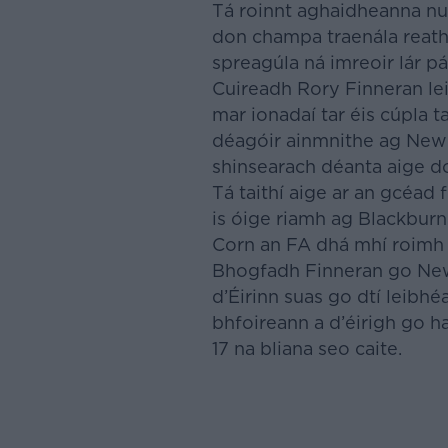
Tá roinnt aghaidheanna nu
don champa traenála reatha
spreagúla ná imreoir lár pá
Cuireadh Rory Finneran lei
mar ionadaí tar éis cúpla t
déagóir ainmnithe ag Newc
shinsearach déanta aige do
Tá taithí aige ar an gcéad
is óige riamh ag Blackburn 
Corn an FA dhá mhí roimh a
Bhogfadh Finneran go Newc
d’Éirinn suas go dtí leibhéa
bhfoireann a d’éirigh go 
17 na bliana seo caite.