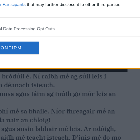
Participants
that may further disclose it to other third parties.
l Data Processing Opt Outs
CONFIRM
bródúil é. Ní raibh mé ag súil leis i
h déanach isteach.
omsa agus táim ag tnúth go mór leis an
bhí mé sa bhaile. Níor fhreagair mé an
la uair an chloig!
agus ansin labhair mé leis. Ar ndóigh,
uaidh mé teacht isteach. D'inis mé do mo