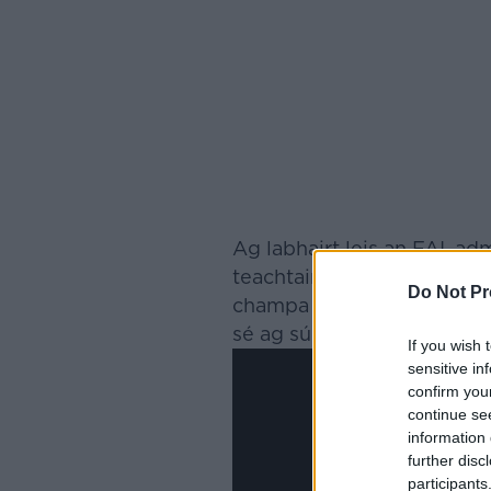
Ag labhairt leis an FAI, ad
teachtaireacht ó Heimir Hal
Do Not Pr
champa traenála sa Spáinn. 
sé ag súil a ghlacadh go lái
If you wish 
sensitive in
confirm you
continue se
information 
further disc
participants