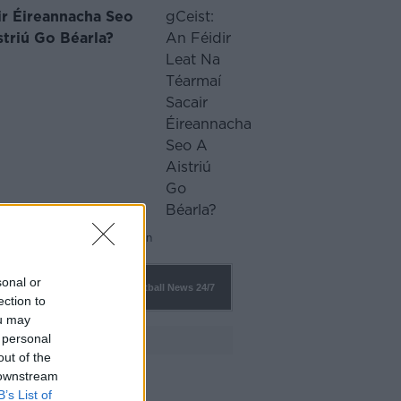
ir Éireannacha Seo
striú Go Béarla?
·
 Donny Mahoney
1 mí ó shin
sonal or
Football News
24/7
ection to
ou may
 personal
FÓGRA
out of the
 downstream
B’s List of