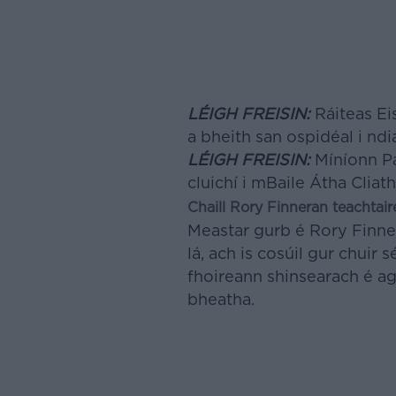
LÉIGH FREISIN:
Ráiteas Ei
a bheith san ospidéal i nd
LÉIGH FREISIN:
Míníonn Pa
cluichí i mBaile Átha Clia
Chaill Rory Finneran teachtair
Meastar gurb é Rory Finner
lá, ach is cosúil gur chuir 
fhoireann shinsearach é ag
bheatha.