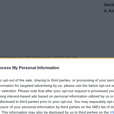
Saca
A Ai
mhaíonn an déagóir gur chaill sé an
lgrimsson ar dtús maidir le dul isteach sa
ocess My Personal Information
Le
Bhí ionadh air faoin deis, ach is deis í atá
dir.
to opt-out of the sale, sharing to third parties, or processing of your per
formation for targeted advertising by us, please use the below opt-out s
r selection. Please note that after your opt-out request is processed y
eing interest-based ads based on personal information utilized by us or
disclosed to third parties prior to your opt-out. You may separately opt-
losure of your personal information by third parties on the IAB’s list of
. This information may also be disclosed by us to third parties on the
IA