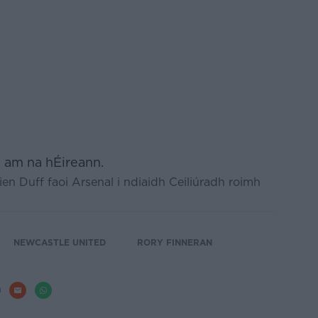
. am na hÉireann.
en Duff faoi Arsenal i ndiaidh Ceiliúradh roimh
NEWCASTLE UNITED
RORY FINNERAN