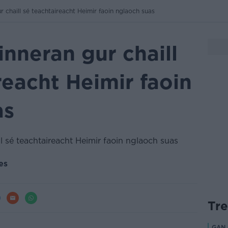
r chaill sé teachtaireacht Heimir faoin nglaoch suas
inneran gur chaill
reacht Heimir faoin
as
es
Tr
GAN 