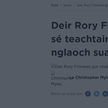
Baile
/
Sacar
/
Deir Rory Finneran gu
Deir Rory F
sé teachtai
nglaoch su
Le Christopher Myl
Roinn an scéal seo