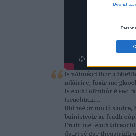
Downstream 
Persona
Is nóiméad thar a bheith 
ndáiríre, fuair mé glaoc
Is éacht ollmhór é seo d
tseachtain...
Bhí mé ar mo lá saoire, 
bainisteoir ar feadh cúp
Fuair mé teachtaireacht 
dúirt sé gur theastaigh 