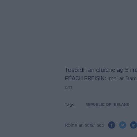
Tosóidh an cluiche ag 5 i.n
FÉACH FREISIN:
Imní ar Dami
am
Tags
REPUBLIC OF IRELAND
Roinn an scéal seo