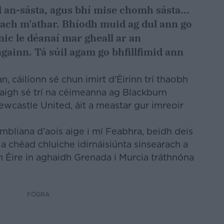
 an-sásta, agus bhí mise chomh sásta...
hlach m'athar. Bhíodh muid ag dul ann go
ic le déanaí mar gheall ar an
gainn. Tá súil agam go bhfillfimid ann
n, cáilíonn sé chun imirt d’Éirinn trí thaobh
aigh sé trí na céimeanna ag Blackburn
wcastle United, áit a meastar gur imreoir
 mbliana d’aois aige i mí Feabhra, beidh deis
 a chéad chluiche idirnáisiúnta sinsearach a
 Éire in aghaidh Grenada i Murcia tráthnóna
FÓGRA