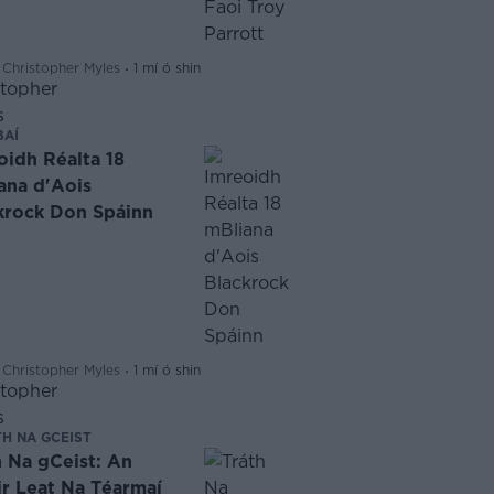
·
 Christopher Myles
1 mí ó shin
BAÍ
oidh Réalta 18
ana d'Aois
krock Don Spáinn
·
 Christopher Myles
1 mí ó shin
H NA GCEIST
h Na gCeist: An
ir Leat Na Téarmaí