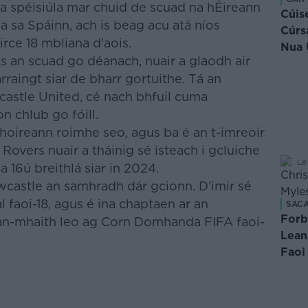
a spéisiúla mar chuid de scuad na hÉireann
Cúis
 sa Spáinn, ach is beag acu atá níos
Cúrs
irce 18 mbliana d'aois.
Nua 
s an scuad go déanach, nuair a glaodh air
arraingt siar de bharr gortuithe. Tá an
astle United, cé nach bhfuil cuma
n chlub go fóill.
 fhoireann roimhe seo, agus ba é an t-imreoir
Rovers nuair a tháinig sé isteach i gcluiche
Le
 16ú breithlá siar in 2024.
astle an samhradh dár gcionn. D’imir sé
l faoi-18, agus é ina chaptaen ar an
SAC
Forb
han-mhaith leo ag Corn Domhanda FIFA faoi-
Lean
Faoi