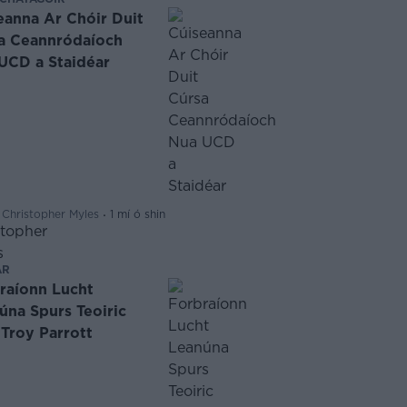
eanna Ar Chóir Duit
a Ceannródaíoch
UCD a Staidéar
·
 Christopher Myles
1 mí ó shin
AR
raíonn Lucht
úna Spurs Teoiric
 Troy Parrott