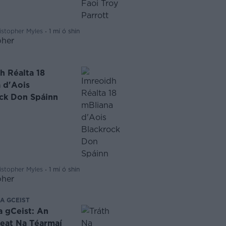
·
istopher Myles
1 mí ó shin
h Réalta 18
 d'Aois
ck Don Spáinn
·
istopher Myles
1 mí ó shin
A GCEIST
a gCeist: An
Leat Na Téarmaí