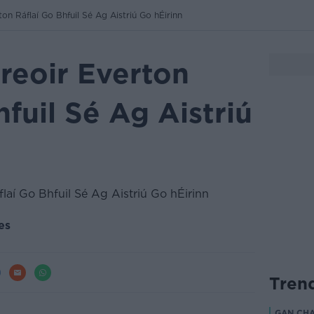
on Ráflaí Go Bhfuil Sé Ag Aistriú Go hÉirinn
reoir Everton
hfuil Sé Ag Aistriú
es
Tren
GAN CHA