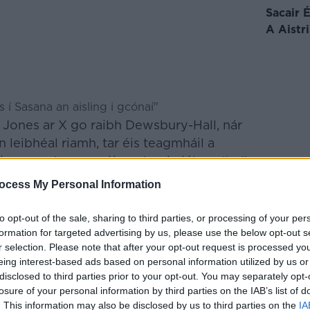
Sacair 
A Aistr
 í Sasana an aisling i gcónaí"
h Jones ar X
go raibh Dewsbury-Hall, nár
on leibhéal riamh, tar éis teagmháil a
msson chun a spéis a chur in iúl gealladh
lí i nGlas.
ocess My Personal Information
Le Do
 has informed
@IrelandFootball
mana
of his desire to pledge his allegiance
to opt-out of the sale, sharing to third parties, or processing of your per
g out on Englands World Cup squad. Ex
formation for targeted advertising by us, please use the below opt-out s
r selection. Please note that after your opt-out request is processed y
r September’s Nations League games o
eing interest-based ads based on personal information utilized by us or
sorted. Keith.
disclosed to third parties prior to your opt-out. You may separately opt-
Keith123)
losure of your personal information by third parties on the IAB’s list of
May 23, 2026
. This information may also be disclosed by us to third parties on the
IA