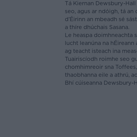
Tá Kiernan Dewsbury-Hall i
seo, agus ar ndóigh, tá an 
d’Éirinn an mbeadh sé sásta
a thíre dhúchais Sasana.
Le heaspa doimhneachta sa 
lucht leanúna na hÉireann 
ag teacht isteach ina meas
Tuairiscíodh roimhe seo g
chomhimreoir sna Toffees,
thaobhanna eile a athrú, ac
Bhí cúiseanna Dewsbury-Hal