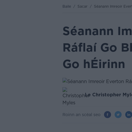
Baile
/
Sacar
/
Séanann Imreoir Evert
Séanann Im
Ráflaí Go B
Go hÉirinn
Le Christopher Myl
Roinn an scéal seo