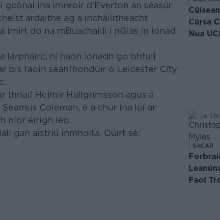
 gcónaí ina imreoir d’Everton an séasúr
Cúisean
cheist ardaithe ag a incháilitheacht
Cúrsa 
 imirt do na mBuachaillí i nGlas in ionad
Nua UCD
lárpháirc, ní haon ionadh go bhfuil
ar bís faoin seanfhondúir ó Leicester City
c.
ur
thriail Heimir Hallgrímsson agus a
 Seamus Coleman, é a chur ina luí
ar
Le Chr
h níor éirigh leo.
l gan aistriú inmholta. Dúirt sé:
SACAR
Forbraí
Leanúna
Faoi Tr