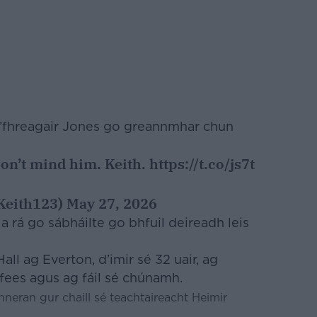
 d’fhreagair Jones go greannmhar chun
Don’t mind him. Keith.
https://t.co/js7t
Keith123)
May 27, 2026
 a rá go sábháilte go bhfuil deireadh leis
ll ag Everton, d’imir sé 32 uair, ag
ffees agus ag fáil sé chúnamh.
nneran gur chaill sé teachtaireacht Heimir