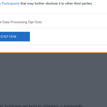
 dúinn a bheith ag súil go n-ainmneofar é
Participants
that may further disclose it to other third parties.
ith na Náisiún i mí Mheán Fómhair i
srael.
siúna CLG Uíbh Fhailí tar éis Charlie
l Data Processing Opt Outs
déal i ndiaidh comhscór Chill Chainnigh
CONFIRM
FÓGRA
t Spillane an botún ollmhór a rinneadh