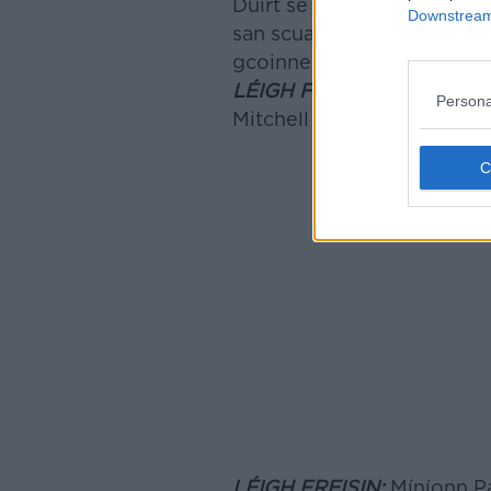
Dúirt sé freisin gur cheart
Downstream 
san scuad do chluichí Shra
gcoinne na Cosaive agus Io
LÉIGH FREISIN:
Ráiteas Ei
Persona
Mitchell a bheith san ospi
LÉIGH FREISIN:
Míníonn Pa