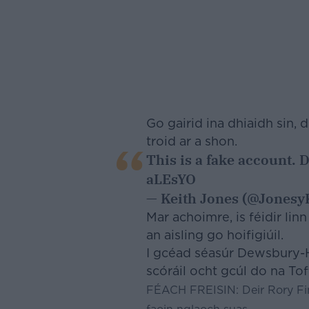
Go gairid ina dhiaidh sin,
troid ar a shon.
This is a fake account. 
aLEsYO
— Keith Jones (@Jonesy
Mar achoimre, is féidir linn
an aisling go hoifigiúil.
I gcéad séasúr Dewsbury-Ha
scóráil ocht gcúl do na To
FÉACH FREISIN:
Deir Rory Fi