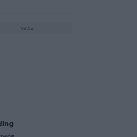
FÓGRA
ding
TAGÓIR