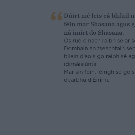
Dúirt mé leis cá bhfuil 
féin mar Shasana agus g
ná imirt do Shasana.
Ós rud é nach raibh sé ar
Domhain an tseachtain seo c
bliain d'aois go raibh sé 
idirnáisiúnta.
Mar sin féin, léirigh sé g
dearbhú d’Éirinn.