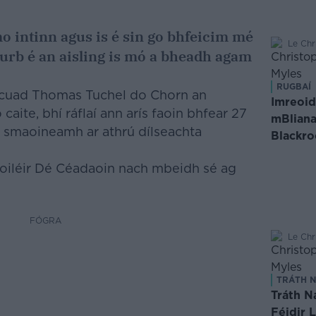
mo intinn agus is é sin go bhfeicim mé
Le Chr
urb é an aisling is mó a bheadh agam
RUGBAÍ
 scuad Thomas Tuchel do Chorn an
Imreoid
aite, bhí ráflaí ann arís faoin bhfear 27
mBliana
ag smaoineamh ar athrú dílseachta
Blackro
o soiléir Dé Céadaoin nach mbeidh sé ag
FÓGRA
Le Chr
TRÁTH N
Tráth N
Féidir 