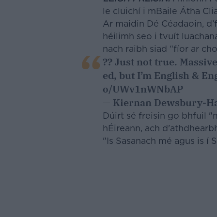
le cluichí i mBaile Átha Cl
Ar maidin Dé Céadaoin, d’f
héilimh seo i tvuít luachan
nach raibh siad “fíor ar cho
?? Just not true. Massive
ed, but I’m English & En
o/UWv1nWNbAP
— Kiernan Dewsbury-H
Dúirt sé freisin go bhfuil 
hÉireann, ach d'athdhearbh
"Is Sasanach mé agus is í S