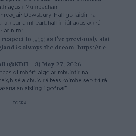
iath agus i Muineachán
hreagair Dewsbury-Hall go láidir na
a, ag cur a mhearbhall in iúl agus ag rá
r ar bith”.
 respect to 🇮🇪 as I’ve previously stat
gland is always the dream.
https://t.c
all (@KDH__8)
May 27, 2026
"meas ollmhór" aige ar mhuintir na
aigh sé a chuid ráiteas roimhe seo trí rá
asana an aisling i gcónaí".
FÓGRA