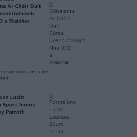
na Ar Chóir Duit
Ceannródaíoch
 a Staidéar
·
istopher Myles
1 mí ó shin
onn Lucht
 Spurs Teoiric
oy Parrott