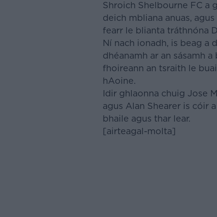
Shroich Shelbourne FC a gc
deich mbliana anuas, agus 
fearr le blianta tráthnóna 
Ní nach ionadh, is beag a 
dhéanamh ar an sásamh a b
fhoireann an tsraith le bu
hAoine.
Idir ghlaonna chuig Jose 
agus Alan Shearer is cóir a
bhaile agus thar lear.
[airteagal-molta]