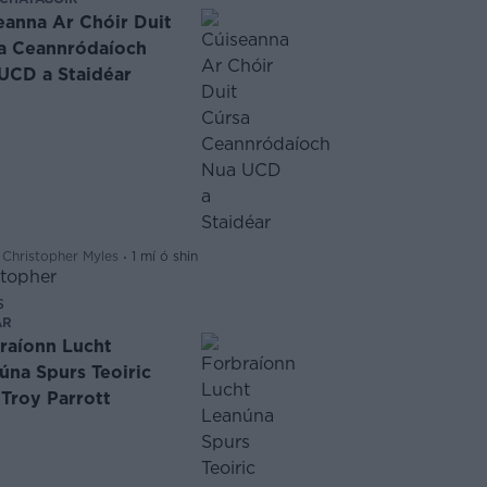
eanna Ar Chóir Duit
a Ceannródaíoch
UCD a Staidéar
·
 Christopher Myles
1 mí ó shin
AR
raíonn Lucht
úna Spurs Teoiric
 Troy Parrott