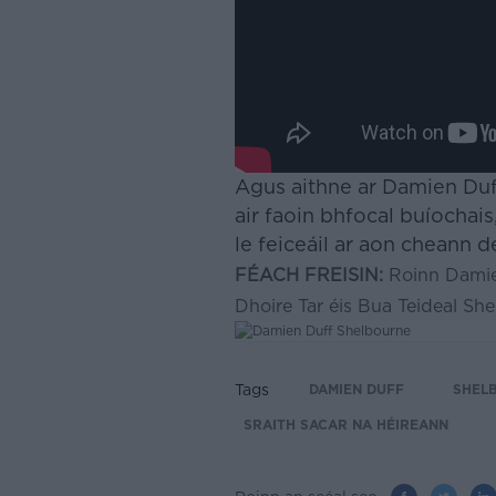
Agus aithne ar Damien Duf
air faoin bhfocal buíochai
le feiceáil ar aon cheann 
FÉACH FREISIN:
Roinn Damie
Dhoire Tar éis Bua Teideal Sh
Tags
DAMIEN DUFF
SHEL
SRAITH SACAR NA HÉIREANN