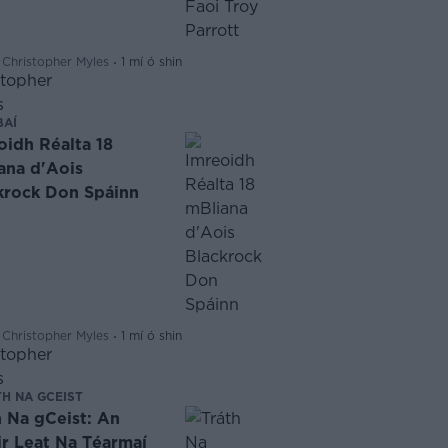
·
 Christopher Myles
1 mí ó shin
BAÍ
oidh Réalta 18
ana d'Aois
krock Don Spáinn
·
 Christopher Myles
1 mí ó shin
H NA GCEIST
h Na gCeist: An
ir Leat Na Téarmaí