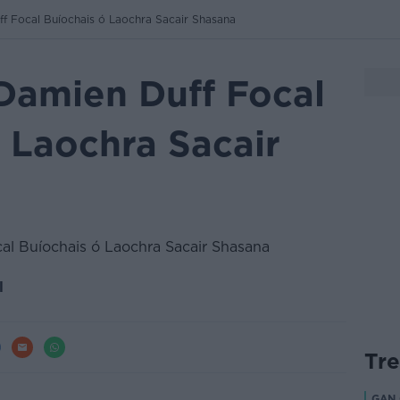
f Focal Buíochais ó Laochra Sacair Shasana
Damien Duff Focal
 Laochra Sacair
l
Tr
GAN 