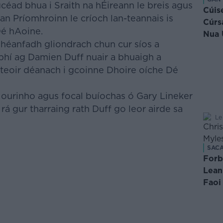
éad bhua i Sraith na hÉireann le breis agus
Cúis
an Príomhroinn le críoch lan-teannais is
Cúrs
Dé hAoine.
Nua 
dhéanfadh gliondrach chun cur síos a
hí ag Damien Duff nuair a bhuaigh a
aiteoir déanach i gcoinne Dhoire oíche Dé
Mourinho
agus focal buíochas ó Gary Lineker
 rá gur tharraing rath Duff go leor airde sa
Le
SAC
Forb
Lean
Faoi