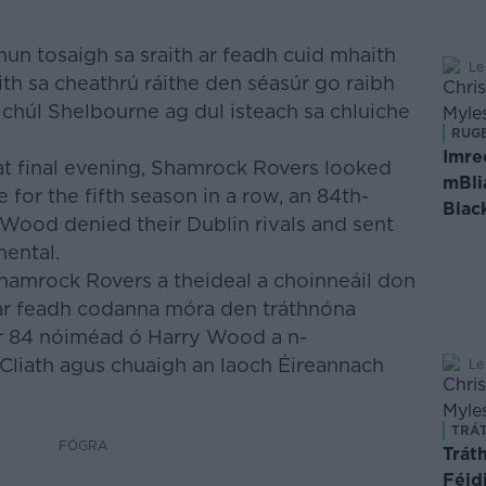
hun tosaigh sa sraith ar feadh cuid mhaith
Le
ith sa cheathrú ráithe den séasúr go raibh
chúl Shelbourne ag dul isteach sa chluiche
RUG
Imre
hat final evening, Shamrock Rovers looked
mBli
le for the fifth season in a row, an 84th-
Blac
Wood denied their Dublin rivals and sent
mental.
Shamrock Rovers a theideal a choinneáil don
e ar feadh codanna móra den tráthnóna
oir 84 nóiméad ó Harry Wood a n-
 Cliath agus chuaigh an laoch Éireannach
Le
TRÁT
FÓGRA
Trát
Féid