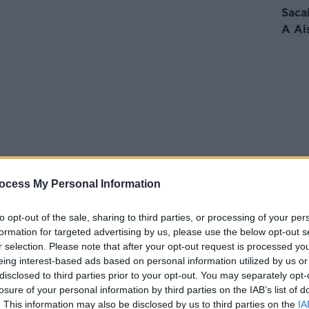
Saca
A Ai
e mo Bhean Cheile' - Bhí Damian Duff i bhFoirm
ocess My Personal Information
Le
imh Eipiciúil ar RTÉ tar éis Bhuaic Teidil Shels
n Shearer Focal Buíochais d'fhoireann
to opt-out of the sale, sharing to third parties, or processing of your per
formation for targeted advertising by us, please use the below opt-out s
r selection. Please note that after your opt-out request is processed y
adh
The Rest is Football,
bhí Gary Lineker
eing interest-based ads based on personal information utilized by us or
th agus teip roinnt de bhainisteoirí an
disclosed to third parties prior to your opt-out. You may separately opt-
inig an t-ábhar Damien Duff chun cinn.
losure of your personal information by third parties on the IAB’s list of
aibh Shearer tar éis casadh ar a chéile le
. This information may also be disclosed by us to third parties on the
IA