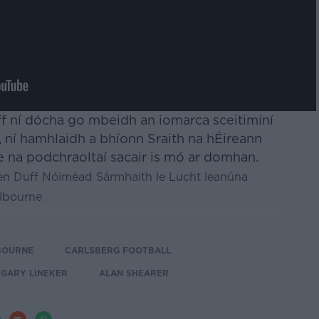
f ní dócha go mbeidh an iomarca sceitimíní
s, ní hamhlaidh a bhíonn Sraith na hÉireann
de na podchraoltaí sacair is mó ar domhan.
n Duff Nóiméad Sármhaith le Lucht leanúna
elbourne
BOURNE
CARLSBERG FOOTBALL
GARY LINEKER
ALAN SHEARER