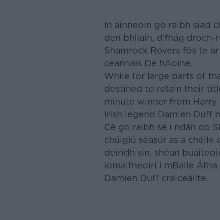
In ainneoin go raibh siad c
den bhliain, d’fhág droch-r
Shamrock Rovers fós te ar 
ceannais Dé hAoine.
While for large parts of t
destined to retain their tit
minute winner from Harry 
Irish legend Damien Duff 
Cé go raibh sé i ndán do 
chúigiú séasúr as a chéil
deiridh sin, shéan buaite
iomaitheoirí i mBaile Átha
Damien Duff craiceáilte.