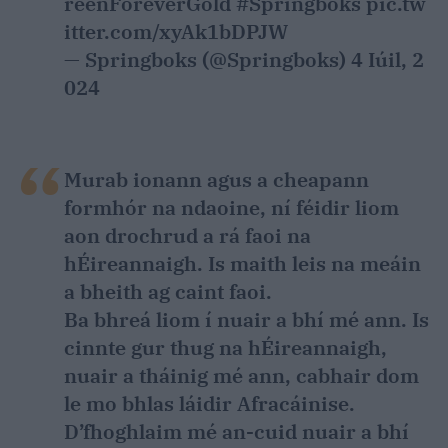
reenForeverGold
#Springboks
pic.tw
itter.com/xyAk1bDPJW
— Springboks (@Springboks)
4 Iúil, 2
024
Murab ionann agus a cheapann
formhór na ndaoine, ní féidir liom
aon drochrud a rá faoi na
hÉireannaigh. Is maith leis na meáin
a bheith ag caint faoi.
Ba bhreá liom í nuair a bhí mé ann. Is
cinnte gur thug na hÉireannaigh,
nuair a tháinig mé ann, cabhair dom
le mo bhlas láidir Afracáinise.
D’fhoghlaim mé an-cuid nuair a bhí