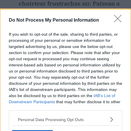
chuirtear frustrachas air. Paisean a
bhfuil ann, is breá linn ár bhfoireann.
Éist, má tá tú chun teacht inár dtreo,
Do Not Process My Personal Information
táimid chun drocham a thabhairt
If you wish to opt-out of the sale, sharing to third parties, or
díobh.
processing of your personal or sensitive information for
Ní bheinn ró-chrua orthu. Tá siad
targeted advertising by us, please use the below opt-out
bródúil as an méid atá á bhaint
section to confirm your selection. Please note that after your
opt-out request is processed you may continue seeing
amach acu, tá siad ag iarraidh a
interest-based ads based on personal information utilized by
bheith iomaíoch agus tá muinín acu
us or personal information disclosed to third parties prior to
iontu féin a bheith leis na foirne suas
your opt-out. You may separately opt-out of the further
disclosure of your personal information by third parties on the
ansin.
IAB’s list of downstream participants. This information may
Is cinnte go bhfuil an Afraic Theas ag caint
also be disclosed by us to third parties on the
IAB’s List of
faoin sotal Éireannach is cosúil a bhfuil i gceist
Downstream Participants
that may further disclose it to other
acu le déanaí, agus argóint bhailí í sin i
third parties.
gcásanna áirithe.
Personal Data Processing Opt Outs
FÓGRA