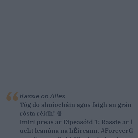
𝘙𝘢𝘴𝘴𝘪𝘦 𝘰𝘯 𝘈𝘭𝘭𝘦𝘴
Tóg do shuíocháin agus faigh an grán
rósta réidh! 🍿
Imirt preas ar Eipeasóid 1: Rassie ar l
ucht leanúna na hÉireann.
#ForeverG