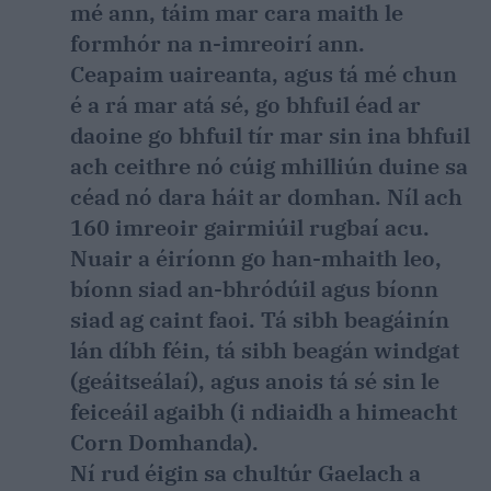
mé ann, táim mar cara maith le
formhór na n-imreoirí ann.
Ceapaim uaireanta, agus tá mé chun
é a rá mar atá sé, go bhfuil éad ar
daoine go bhfuil tír mar sin ina bhfuil
ach ceithre nó cúig mhilliún duine sa
céad nó dara háit ar domhan. Níl ach
160 imreoir gairmiúil rugbaí acu.
Nuair a éiríonn go han-mhaith leo,
bíonn siad an-bhródúil agus bíonn
siad ag caint faoi. Tá sibh beagáinín
lán díbh féin, tá sibh beagán windgat
(geáitseálaí), agus anois tá sé sin le
feiceáil agaibh (i ndiaidh a himeacht
Corn Domhanda).
Ní rud éigin sa chultúr Gaelach a