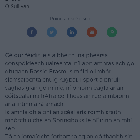
Roinn an scéal seo
Cé gur féidir leis a bheith ina phearsa
conspóideach uaireanta, níl aon amhras ach go
dtugann Rassie Erasmus méid ollmhór
siamsaíochta chuig rugbaí. I spórt a bhfuil
saghas glan go minic, ní bhíonn eagla ar an
cóitseálaí na hAfraice Theas an rud a mbíonn
ar a intinn a rá amach.
Is amhlaidh a bhí an scéal arís roimh sraith
mhórchluiche an Springboks le hÉirinn an mhí
seo.
Tá an iomaíocht forbartha ag an dá thaobh sin