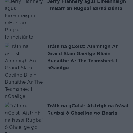
Jerry Flannery agus Éireannaigh
i mBarr an Rugbaí Idirnáisiúnta
Tráth na gCeist: Ainmnigh An
Grand Slam Gaeilge Bliain
Bunaithe Ar The Teamsheet I
nGaeilge
Tráth na gCeist: Aistrigh na frásaí
Rugbaí ó Ghaeilge go Béarla