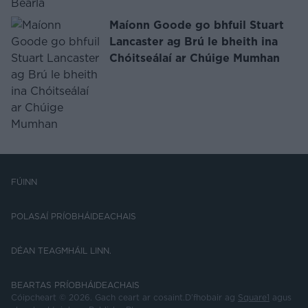
Maíonn Goode go bhfuil Stuart
Lancaster ag Brú le bheith ina
Chóitseálaí ar Chúige Mumhan
FÚINN
POLASAÍ PRÍOBHÁIDEACHAIS
DÉAN TEAGMHÁIL LINN.
BEARTAS PRÍOBHÁIDEACHAIS
Cóipcheart © 2026. Gach ceart ar cosaint.D’fhobair ag
Square1
agus