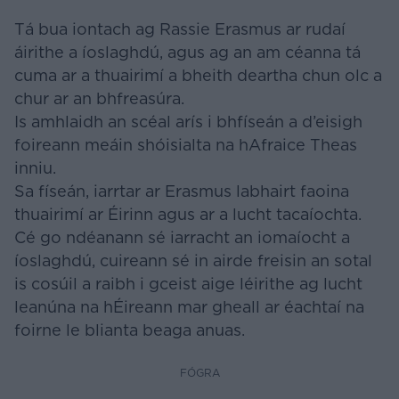
Tá bua iontach ag Rassie Erasmus ar rudaí
áirithe a íoslaghdú, agus ag an am céanna tá
cuma ar a thuairimí a bheith deartha chun olc a
chur ar an bhfreasúra.
Is amhlaidh an scéal arís i bhfíseán a d’eisigh
foireann meáin shóisialta na hAfraice Theas
inniu.
Sa físeán, iarrtar ar Erasmus labhairt faoina
thuairimí ar Éirinn agus ar a lucht tacaíochta.
Cé go ndéanann sé iarracht an iomaíocht a
íoslaghdú, cuireann sé in airde freisin an sotal
is cosúil a raibh i gceist aige léirithe ag lucht
leanúna na hÉireann mar gheall ar éachtaí na
foirne le blianta beaga anuas.
FÓGRA