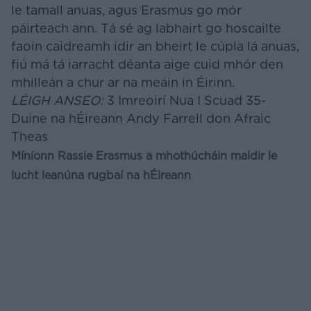
le tamall anuas, agus Erasmus go mór
páirteach ann. Tá sé ag labhairt go hoscailte
faoin caidreamh idir an bheirt le cúpla lá anuas,
fiú má tá iarracht déanta aige cuid mhór den
mhilleán a chur ar na meáin in Éirinn.
LÉIGH ANSEO:
3 Imreoirí Nua I Scuad 35-
Duine na hÉireann Andy Farrell don Afraic
Theas
Míníonn Rassie Erasmus a mhothúcháin maidir le
lucht leanúna rugbaí na hÉireann