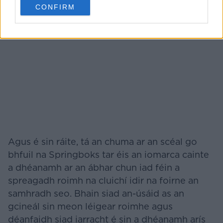
CONFIRM
Agus é sin ráite, tá an chuma ar an scéal go
bhfuil na Springboks tar éis an iomarca cainte
a dhéanamh ar an ábhar chun iad féin a
spreagadh roimh na cluichí idir na foirne an
samhradh seo. Bhain siad an-úsáid as an
gcineál sin meon léigear roimhe agus
déanfaidh siad iarracht é sin a dhéanamh arís