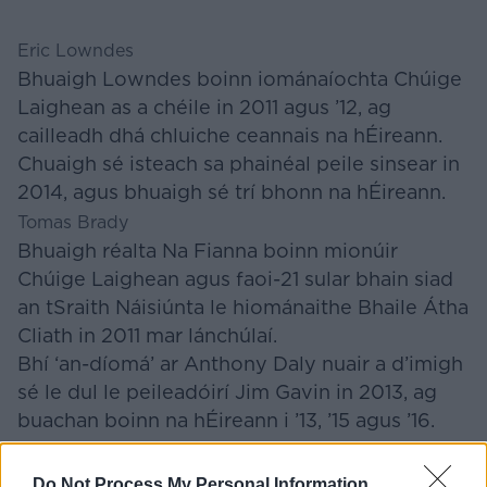
Eric Lowndes
Bhuaigh Lowndes boinn iománaíochta Chúige
Laighean as a chéile in 2011 agus ’12, ag
cailleadh dhá chluiche ceannais na hÉireann.
Chuaigh sé isteach sa phainéal peile sinsear in
2014, agus bhuaigh sé trí bhonn na hÉireann.
Tomas Brady
Bhuaigh réalta Na Fianna boinn mionúir
Chúige Laighean agus faoi-21 sular bhain siad
an tSraith Náisiúnta le hiománaithe Bhaile Átha
Cliath in 2011 mar lánchúlaí.
Bhí ‘an-díomá’ ar Anthony Daly nuair a d’imigh
sé le dul le peileadóirí Jim Gavin in 2013, ag
buachan boinn na hÉireann i ’13, ’15 agus ’16.
FÓGRA
Do Not Process My Personal Information