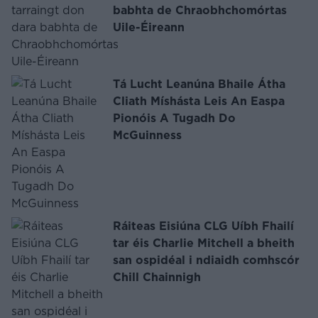
babhta de Chraobhchomórtas
Uile-Éireann
Tá Lucht Leanúna Bhaile Átha
Cliath Míshásta Leis An Easpa
Pionóis A Tugadh Do
McGuinness
Ráiteas Eisiúna CLG Uíbh Fhailí
tar éis Charlie Mitchell a bheith
san ospidéal i ndiaidh comhscór
Chill Chainnigh