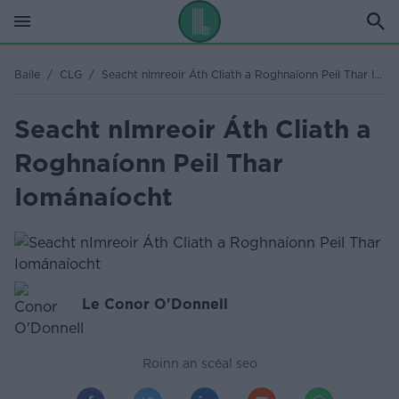
Baile
/
CLG
/
Seacht nImreoir Áth Cliath a Roghnaíonn Peil Thar Iománaíocht
Seacht nImreoir Áth Cliath a
Roghnaíonn Peil Thar
Iománaíocht
Le Conor O'Donnell
Roinn an scéal seo