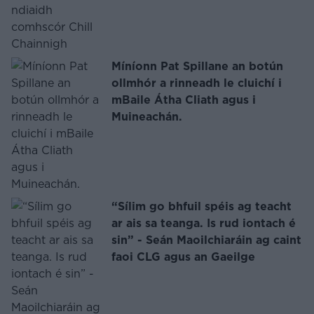
Míníonn Pat Spillane an botún
ollmhór a rinneadh le cluichí i
mBaile Átha Cliath agus i
Muineachán.
“Sílim go bhfuil spéis ag teacht
ar ais sa teanga. Is rud iontach é
sin” - Seán Maoilchiaráin ag caint
faoi CLG agus an Gaeilge