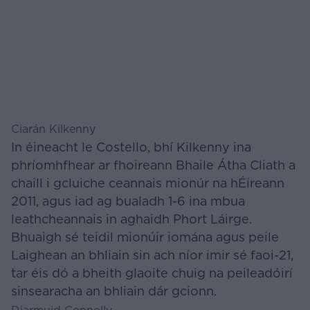
Ciarán Kilkenny
In éineacht le Costello, bhí Kilkenny ina
phríomhfhear ar fhoireann Bhaile Átha Cliath a
chaill i gcluiche ceannais mionúr na hÉireann
2011, agus iad ag bualadh 1-6 ina mbua
leathcheannais in aghaidh Phort Láirge.
Bhuaigh sé teidil mionúir iomána agus peile
Laighean an bhliain sin ach níor imir sé faoi-21,
tar éis dó a bheith glaoite chuig na peileadóirí
sinsearacha an bhliain dár gcionn.