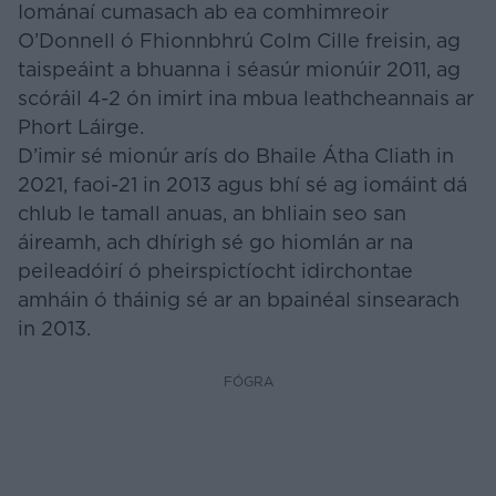
Iománaí cumasach ab ea comhimreoir
O’Donnell ó Fhionnbhrú Colm Cille freisin, ag
taispeáint a bhuanna i séasúr mionúir 2011, ag
scóráil 4-2 ón imirt ina mbua leathcheannais ar
Phort Láirge.
D’imir sé mionúr arís do Bhaile Átha Cliath in
2021, faoi-21 in 2013 agus bhí sé ag iomáint dá
chlub le tamall anuas, an bhliain seo san
áireamh, ach dhírigh sé go hiomlán ar na
peileadóirí ó pheirspictíocht idirchontae
amháin ó tháinig sé ar an bpainéal sinsearach
in 2013.
FÓGRA