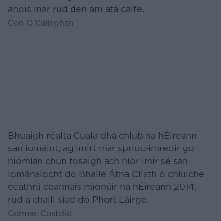
anois mar rud den am atá caite.
Con O'Callaghan
Bhuaigh réalta Cuala dhá chlub na hÉireann
san iomáint, ag imirt mar sprioc-imreoir go
hiomlán chun tosaigh ach níor imir sé san
iománaíocht do Bhaile Átha Cliath ó chluiche
ceathrú ceannais mionúir na hÉireann 2014,
rud a chaill siad do Phort Láirge.
Cormac Costello