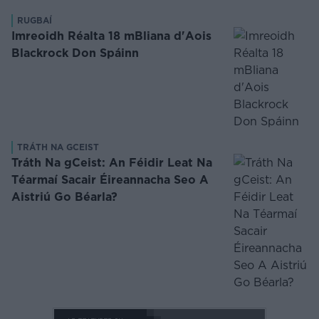
RUGBAÍ
Imreoidh Réalta 18 mBliana d'Aois
Blackrock Don Spáinn
TRÁTH NA GCEIST
Tráth Na gCeist: An Féidir Leat Na
Téarmaí Sacair Éireannacha Seo A
Aistriú Go Béarla?