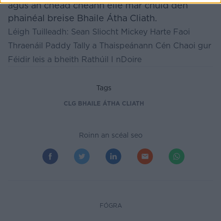
agus an chéad cheann eile mar chuid den
phainéal breise Bhaile Átha Cliath.
Léigh Tuilleadh:
Sean Sliocht Mickey Harte Faoi
Thraenáil Paddy Tally a Thaispeánann Cén Chaoi gur
Féidir leis a bheith Rathúil I nDoire
Tags
CLG BHAILE ÁTHA CLIATH
Roinn an scéal seo
FÓGRA