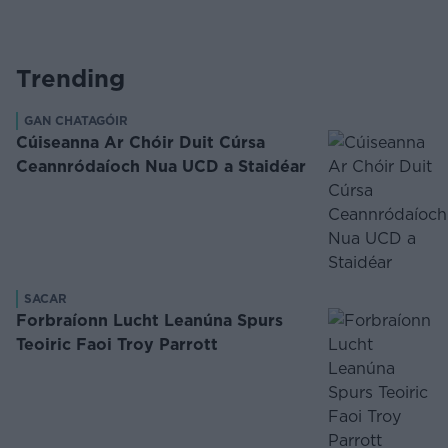
Trending
GAN CHATAGÓIR
Cúiseanna Ar Chóir Duit Cúrsa
Ceannródaíoch Nua UCD a Staidéar
SACAR
Forbraíonn Lucht Leanúna Spurs
Teoiric Faoi Troy Parrott