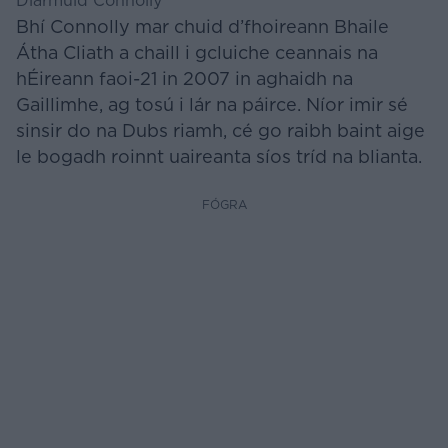
Diarmuid Connolly
Bhí Connolly mar chuid d’fhoireann Bhaile
Átha Cliath a chaill i gcluiche ceannais na
hÉireann faoi-21 in 2007 in aghaidh na
Gaillimhe, ag tosú i lár na páirce. Níor imir sé
sinsir do na Dubs riamh, cé go raibh baint aige
le bogadh roinnt uaireanta síos tríd na blianta.
FÓGRA