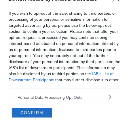
If you wish to opt-out of the sale, sharing to third parties, or
processing of your personal or sensitive information for
targeted advertising by us, please use the below opt-out
section to confirm your selection. Please note that after your
opt-out request is processed you may continue seeing
interest-based ads based on personal information utilized by
us or personal information disclosed to third parties prior to
your opt-out. You may separately opt-out of the further
disclosure of your personal information by third parties on the
IAB’s list of downstream participants. This information may
also be disclosed by us to third parties on the
IAB’s List of
Mark Schutte
Downstream Participants
that may further disclose it to other
third parties.
D’imir Schutte mionúir agus faoi-21 sa dá chód,
sula ndeachaigh sé isteach ar an bpainéal
Personal Data Processing Opt Outs
iomána ó 2013 go 2016, ag buachan teideal
Laighean in 2013.
CONFIRM
Cuireadh ar phainéal peile Jim Gavin é in 2017,
ag buachan boinn na hÉireann an bhliain sin