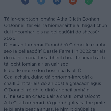
Tá iar-chaptaen iomána Átha Cliath Eoghan
O’Donnell tar éis na hiománaithe a fhágáil chun
dul i gcomhar leis na peileadóirí do shéasúr
2025.
D’imir an t-imreoir Fionnbhrú Colmcille roimhe
seo le peileadóirí Dessie Farrell in 2022 tar éis
do na hiománaithe a bheith buailte amach ach
tá locht iomlán air an uair seo.
Is buille mór é don boss nua Niall Ó
Ceallacháin, duine dá phríomh-imreoirí a
chailliúint tar éis dó an post a ghlacadh agus
O’Donnell réidh le díriú ar pheil amháin.
Ní hé seo an chéad uair a chaill iománaíocht
Áth Cliath imreoirí dá gcomhghleacaithe peile
le blianta beaga anuas, le himirt dhúbailte