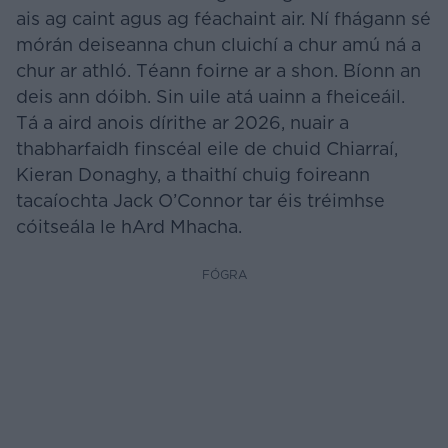
ais ag caint agus ag féachaint air. Ní fhágann sé
mórán deiseanna chun cluichí a chur amú ná a
chur ar athló. Téann foirne ar a shon. Bíonn an
deis ann dóibh. Sin uile atá uainn a fheiceáil.
Tá a aird anois dírithe ar 2026, nuair a
thabharfaidh finscéal eile de chuid Chiarraí,
Kieran Donaghy, a thaithí chuig foireann
tacaíochta Jack O’Connor tar éis tréimhse
cóitseála le hArd Mhacha.
FÓGRA