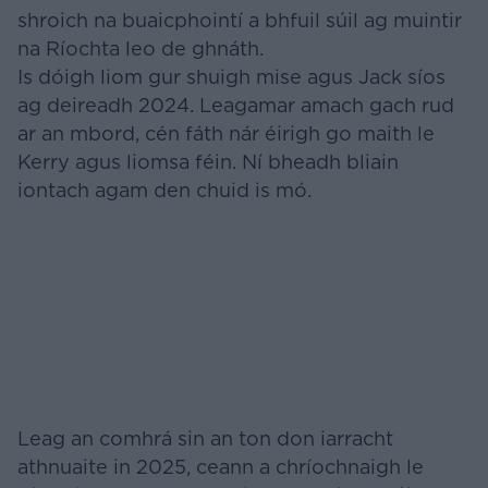
shroich na buaicphointí a bhfuil súil ag muintir
na Ríochta leo de ghnáth.
Is dóigh liom gur shuigh mise agus Jack síos
ag deireadh 2024. Leagamar amach gach rud
ar an mbord, cén fáth nár éirigh go maith le
Kerry agus liomsa féin. Ní bheadh bliain
iontach agam den chuid is mó.
Leag an comhrá sin an ton don iarracht
athnuaite in 2025, ceann a chríochnaigh le