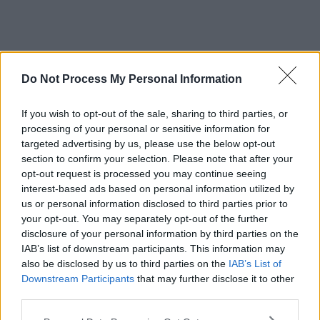
Do Not Process My Personal Information
Bhí an t-ádh orm imirt taobh leis i mo chéad
bhliain. Ansin bhí sé agam mar chóitseálaí le
If you wish to opt-out of the sale, sharing to third parties, or
hIT Trá Lí. Táimid ag tnúth le bheith ag obair
processing of your personal or sensitive information for
leis arís. Mar imreoir Chiarraí, ba laoch ollmhór
targeted advertising by us, please use the below opt-out
é dúinn go léir.
section to confirm your selection. Please note that after your
Tar éis bliana neamhchoitianta de streachailt,
opt-out request is processed you may continue seeing
interest-based ads based on personal information utilized by
léiríonn taithí Clifford gur féidir le
us or personal information disclosed to third parties prior to
féinmheasúnú macánta, muinín agus athrú
your opt-out. You may separately opt-out of the further
straitéise ceann de na séasúir is iomláine dá
disclosure of your personal information by third parties on the
shlí bheatha a thabhairt agus go mbíonn fiú na
IAB’s list of downstream participants. This information may
also be disclosed by us to third parties on the
IAB’s List of
laochra is fearr ag teastáil ó chomhrá crua
Downstream Participants
that may further disclose it to other
chun filleadh ar a ndícheall.
third parties.
FÉACH FREISIN:
D’fhéadfadh 'Gairm sa Sacar' a