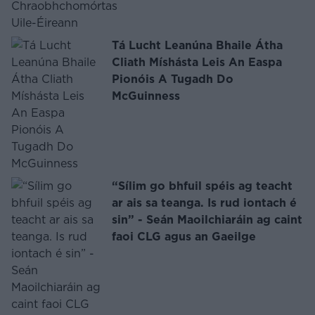
Tá Lucht Leanúna Bhaile Átha
Cliath Míshásta Leis An Easpa
Pionóis A Tugadh Do
McGuinness
“Sílim go bhfuil spéis ag teacht
ar ais sa teanga. Is rud iontach é
sin” - Seán Maoilchiaráin ag caint
faoi CLG agus an Gaeilge