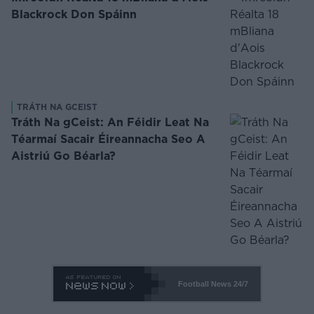
Blackrock Don Spáinn
TRÁTH NA GCEIST
Tráth Na gCeist: An Féidir Leat Na
Téarmaí Sacair Éireannacha Seo A
Aistriú Go Béarla?
Football News
24/7