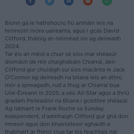
Bíonn gá le hathshocrú fiú amháin leis na
himreoirí móra uaireanta, agus i gcás David
Clifford, tháinig an nóiméad sin ag deireadh
2024.
Tar éis an méid a chuir sé síos mar shéasúr
díomách de réir chaighdeáin Chiarraí, deir
Clifford gur chuidigh suí síos macánta le Jack
O’Connor ag deireadh na bliana leis an athrú
mór a spreagadh, rud a thug ar Chiarraí bua
Uile-Éireann in 2025, a séú All-Star agus a thríú
gradam Peileadóir na Bliana i gceithre shéasúr.
Ag labhairt le Frank Roche sa Sunday
Independent, d’admhaigh Clifford gur ghá don
imreoir agus don bhainisteoir aghaidh a
thabhairt ar fhíricí crua tar éis feachtais nár