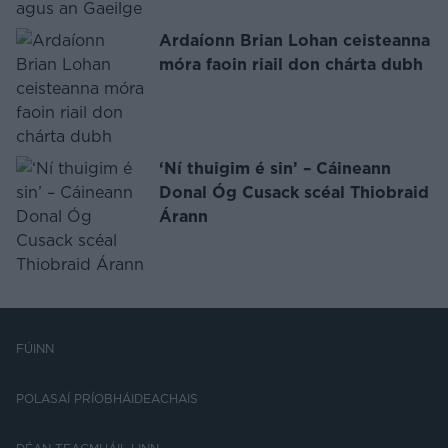
Ardaíonn Brian Lohan ceisteanna
móra faoin riail don chárta dubh
‘Ní thuigim é sin’ – Cáineann
Donal Óg Cusack scéal Thiobraid
Árann
FÚINN
POLASAÍ PRÍOBHÁIDEACHAIS