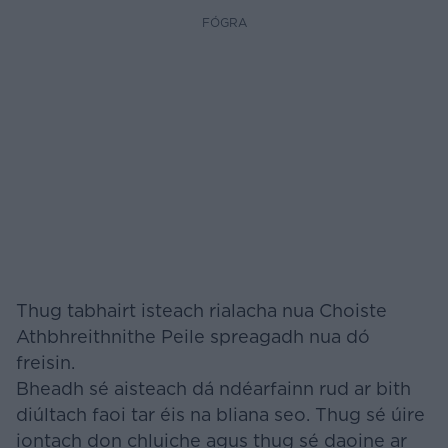
FÓGRA
Thug tabhairt isteach rialacha nua Choiste
Athbhreithnithe Peile spreagadh nua dó
freisin.
Bheadh sé aisteach dá ndéarfainn rud ar bith
diúltach faoi tar éis na bliana seo. Thug sé úire
iontach don chluiche agus thug sé daoine ar