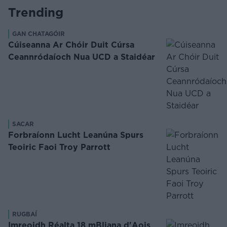
Trending
GAN CHATAGÓIR
Cúiseanna Ar Chóir Duit Cúrsa
Ceannródaíoch Nua UCD a Staidéar
SACAR
Forbraíonn Lucht Leanúna Spurs
Teoiric Faoi Troy Parrott
RUGBAÍ
Imreoidh Réalta 18 mBliana d'Aois