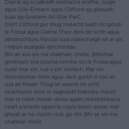
Ciarraí ag scuabadh onóracha sraithe, cúige
agus Uile-Éireann agus Clifford ag glanadh
suas ag Gradaim All-Star PwC.
Dúirt Clifford gur thug imeacht luath ón gclub
le Fossa agus Ciarraí Thoir deis dó scíth agus
athstruchtúrú fisiciúil sula ndeachaigh sé ar ais
i mbun dualgais idirchontae.
Bhí an sos sin ina chabhair, cinnte. Bhíomar
gnóthach sna blianta roimhe sin le Fossa agus
rudaí mar sin, rud a bhí iontach. Mar sin
shocraíomar mise agus Jack gurbh é sos an
rud ab fhearr. Thug sé seacht nó ocht
seachtaine dom le haghaidh traenála cheart
mar ní raibh mórán deise agam réamhshéasúr
ceart a bheith agam le cúpla bliain anuas mar
gheall ar na cluichí club go léir. Bhí sé sin ina
chabhair mhór.