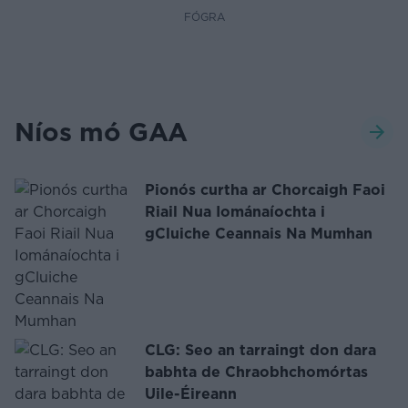
FÓGRA
Níos mó GAA
Pionós curtha ar Chorcaigh Faoi
Riail Nua Iománaíochta i
gCluiche Ceannais Na Mumhan
CLG: Seo an tarraingt don dara
babhta de Chraobhchomórtas
Uile-Éireann