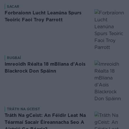
SACAR
Forbraíonn Lucht Leanúna Spurs
Teoiric Faoi Troy Parrott
RUGBAÍ
Imreoidh Réalta 18 mBliana d'Aois
Blackrock Don Spáinn
TRÁTH NA GCEIST
Tráth Na gCeist: An Féidir Leat Na
Téarmaí Sacair Éireannacha Seo A