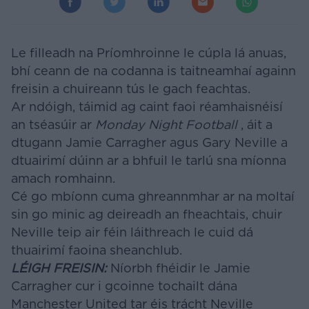
Le filleadh na Príomhroinne le cúpla lá anuas,
bhí ceann de na codanna is taitneamhaí againn
freisin a chuireann tús le gach feachtas.
Ar ndóigh, táimid ag caint faoi réamhaisnéisí
an tséasúir ar
Monday Night Football
, áit a
dtugann Jamie Carragher agus Gary Neville a
dtuairimí dúinn ar a bhfuil le tarlú sna míonna
amach romhainn.
Cé go mbíonn cuma ghreannmhar ar na moltaí
sin go minic ag deireadh an fheachtais, chuir
Neville teip air féin láithreach le cuid dá
thuairimí faoina sheanchlub.
LÉIGH FREISIN:
Níorbh fhéidir le Jamie
Carragher cur i gcoinne tochailt dána
Manchester United tar éis trácht Neville