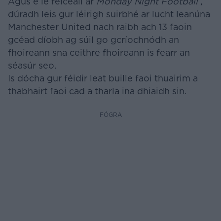
Agus é le feiceáil ar
Monday Night Football
,
dúradh leis gur léirigh suirbhé ar lucht leanúna
Manchester United nach raibh ach 13 faoin
gcéad díobh ag súil go gcríochnódh an
fhoireann sna ceithre fhoireann is fearr an
séasúr seo.
Is dócha gur féidir leat buille faoi thuairim a
thabhairt faoi cad a tharla ina dhiaidh sin.
FÓGRA