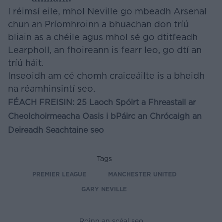
I réimsí eile, mhol Neville go mbeadh Arsenal
chun an Príomhroinn a bhuachan don tríú
bliain as a chéile agus mhol sé go dtitfeadh
Learpholl, an fhoireann is fearr leo, go dtí an
tríú háit.
Inseoidh am cé chomh craiceáilte is a bheidh
na réamhinsintí seo.
FÉACH FREISIN:
25 Laoch Spóirt a Fhreastail ar
Cheolchoirmeacha Oasis i bPáirc an Chrócaigh an
Deireadh Seachtaine seo
Tags
PREMIER LEAGUE
MANCHESTER UNITED
GARY NEVILLE
Roinn an scéal seo