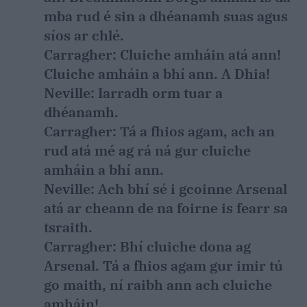
mba rud é sin a dhéanamh suas agus
síos ar chlé.
Carragher:
Cluiche amháin atá ann!
Cluiche amháin a bhí ann. A Dhia!
Neville:
Iarradh orm tuar a
dhéanamh.
Carragher:
Tá a fhios agam, ach an
rud atá mé ag rá ná gur cluiche
amháin a bhí ann.
Neville:
Ach bhí sé i gcoinne Arsenal
atá ar cheann de na foirne is fearr sa
tsraith.
Carragher:
Bhí cluiche dona ag
Arsenal. Tá a fhios agam gur imir tú
go maith, ní raibh ann ach cluiche
amháin!