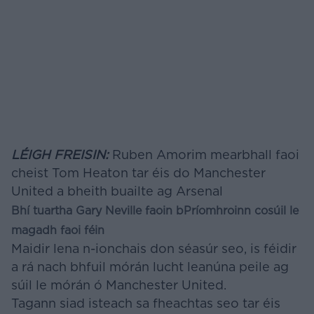
LÉIGH FREISIN:
Ruben Amorim mearbhall faoi
cheist Tom Heaton tar éis do Manchester
United a bheith buailte ag Arsenal
Bhí tuartha Gary Neville faoin bPríomhroinn cosúil le
magadh faoi féin
Maidir lena n-ionchais don séasúr seo, is féidir
a rá nach bhfuil mórán lucht leanúna peile ag
súil le mórán ó Manchester United.
Tagann siad isteach sa fheachtas seo tar éis