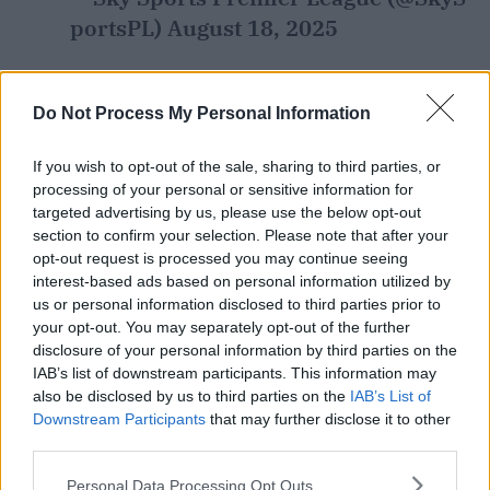
portsPL)
August 18, 2025
Do Not Process My Personal Information
Neville:
Cén fáth a bhfuil tú ag gáire?
Tá sé easurramach.
If you wish to opt-out of the sale, sharing to third parties, or
Carragher:
Roghnaíonn tú bainisteoir
processing of your personal or sensitive information for
targeted advertising by us, please use the below opt-out
United gach bliain.
section to confirm your selection. Please note that after your
Neville:
Ní roghnaím é gach bliain.
opt-out request is processed you may continue seeing
Bhí an chúis leis an mbliain seo caite
interest-based ads based on personal information utilized by
us or personal information disclosed to third parties prior to
cosúil leis seo. [Erik] ten Hag
your opt-out. You may separately opt-out of the further
anuraidh mar dá dtosódh sé go dona
disclosure of your personal information by third parties on the
bheadh sé faoi bhrú ollmhór.
IAB’s list of downstream participants. This information may
also be disclosed by us to third parties on the
IAB’s List of
Ar an gcaoi chéanna, is dócha nach
Downstream Participants
that may further disclose it to other
mbeidh aon idir eatarthu ann. Má
third parties.
thosaíonn Ruben Amorim go dona
Personal Data Processing Opt Outs