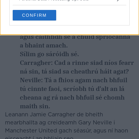
agus má bhíonn siad sa 13ú háit nó sa
14ú háit i mí Dheireadh Fómhair nó i
CONFIRM
mí na Samhna, beidh brú ollmhór air.
Is é bainisteoir Manchester United é
agus caithfidh sé a chuid spriocanna
a bhaint amach.
Sílim go sáróidh sé.
Carragher:
Cad a rinne siad níos fearr
ná sin, tá siad sa cheathrú háit agat?
Neville:
Tá a fhios agam nach bhfuil
tú cinnte faoi, scríobh tú d'alt an lá
cheana ag rá nach bhfuil sé chomh
maith sin.
Leanann Jamie Carragher de bheith
mearbhallta ag creideamh Gary Neville i
Manchester United gach séasúr, agus ní haon
eisceacht í an bhliain seo.