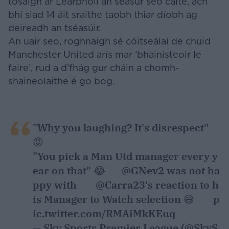
tosaigh ar Learpholl an séasúr seo caite, ach
bhí siad 14 áit sraithe taobh thiar díobh ag
deireadh an tséasúir.
An uair seo, roghnaigh sé cóitseálaí de chuid
Manchester United arís mar ‘bhainisteoir le
faire’, rud a d’fhág gur cháin a chomh-
shaineolaithe é go bog.
"Why you laughing? It's disrespect"
😡
"You pick a Man Utd manager every y
ear on that" 😂
@GNev2
was not ha
ppy with
@Carra23
's reaction to h
is Manager to Watch selection 😅
p
ic.twitter.com/RMAiMkKEuq
— Sky Sports Premier League (@SkyS