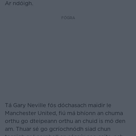
Ar ndóigh.
FÓGRA
Tá Gary Neville fós dóchasach maidir le
Manchester United, fiú má bhíonn an chuma
orthu go dteipeann orthu an chuid is mó den
am. Thuar sé go gcríochnódh siad chun