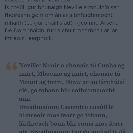
Is cosúil gur bhunaigh Neville a mhuinín san
fhoireann go hiomlán ar a bhfeidhmíocht
mhaith (cé gur chaill siad) i gcoinne Arsenal
Dé Domhnaigh, rud a chuir mearbhall ar iar-
imreoir Learphoill.
Neville:
Nuair a chonaic tú Cunha ag
imirt, Mbuemo ag imirt, chonaic tú
Mount ag imirt, Shaw ar an lárchúlaí
clé, go tobann bhí cothromaíocht
ann.
Breathnaíonn Casemiro cosúil le
himreoir níos fearr go tobann,
láithreach bonn bhí cuma níos fearr
air. Breathnaíonn Dorgu amhail is dá