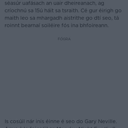
séasúr uafásach an uair dheireanach, ag
críochnú sa 15ú háit sa tsraith. Cé gur éirigh go
maith leo sa mhargadh aistrithe go dtí seo, tá
roinnt bearnaí soiléire fós ina bhfoireann.
FÓGRA
Is cosúil nár inis éinne é seo do Gary Neville.